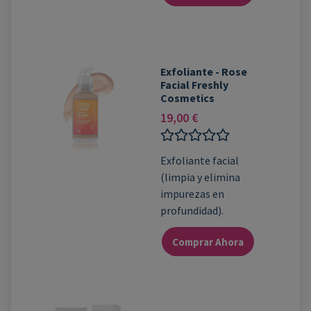
Exfoliante - Rose
Facial Freshly
Cosmetics
19,00
€
Valorado
Exfoliante facial
con
(limpia y elimina
0
de
impurezas en
5
profundidad).
Comprar Ahora