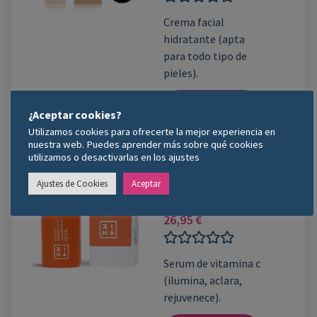
Valorado
Crema facial
con
hidratante (apta
0
de
para todo tipo de
5
pieles).
Comprar Ahora
¿Aceptar cookies?
Utilizamos cookies para ofrecerte la mejor experiencia en
nuestra web. Puedes aprender más sobre qué cookies
utilizamos o desactivarlas en los ajustes
Ajustes de Cookies
Aceptar
Serum Vitamina C -
3INA
26,95
€
Valorado
Serum de vitamina c
con
(ilumina, aclara,
0
de
rejuvenece).
5