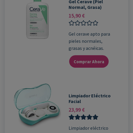
Gel Cerave (Piel
Normal, Grasa)
15,90
€
Valorado
Gel cerave apto para
con
pieles normales,
0
de
grasas y acnéicas.
5
Comprar Ahora
Limpiador Eléctrico
Facial
23,99
€
Valorado con
1
Limpiador eléctrico
5.00