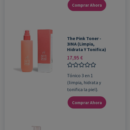
Comprar Ahora
The Pink Toner -
3INA (Limpia,
Hidrata Y Tonifica)
17,95
€
Valorado
Tónico 3 en 1
con
(limpia, hidrata y
0
de
tonifica la piel).
5
Comprar Ahora