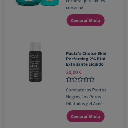
corporal para pieles
0
de
con acné.
5
Comprar Ahora
Paula's Choice Skin
Perfecting 2% BHA
Exfoliante Liquido
20,00
€
Valorado
Combate los Puntos
con
Negros, los Poros
0
de
Dilatados y el Acné.
5
Comprar Ahora