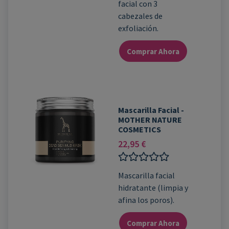
facial con 3
de 5 en
base a
cabezales de
valoración
exfoliación.
de un
cliente
Comprar Ahora
Mascarilla Facial -
MOTHER NATURE
COSMETICS
22,95
€
Valorado
Mascarilla facial
con
hidratante (limpia y
0
de
afina los poros).
5
Comprar Ahora