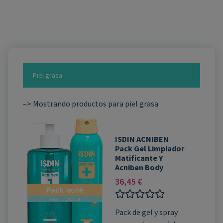
Piel grasa
–> Mostrando productos para piel grasa
ISDIN ACNIBEN
Pack Gel Limpiador
Matificante Y
Acniben Body
36,45
€
Valorado
Pack de gel y spray
con