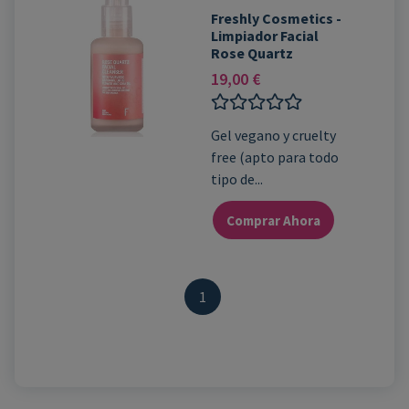
Freshly Cosmetics -
Limpiador Facial
Rose Quartz
19,00
€
Valorado
Gel vegano y cruelty
con
free (apto para todo
0
de
tipo de...
5
Comprar Ahora
1