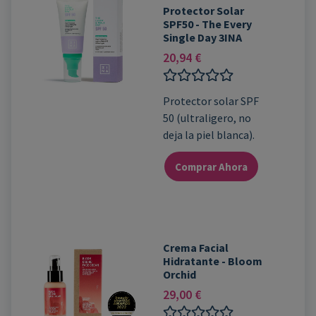
Protector Solar
SPF50 - The Every
Single Day 3INA
20,94
€
Valorado
Protector solar SPF
con
50 (ultraligero, no
0
de
deja la piel blanca).
5
Comprar Ahora
Crema Facial
Hidratante - Bloom
Orchid
29,00
€