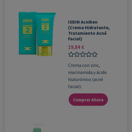
ISDIN Acniben
(crema Hidratante,
Tratamiento Acné
Facial)
19,84
€
Valorado
Crema con zinc,
con
niacinamida y ácido
0
de
hialurónico (acné
5
facial).
Comprar Ahora