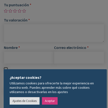
Tu puntuación
*
Tu valoración
*
Nombre
*
Correo electrónico
*
Guarda mi nombre, correo electrónico y web en este
¿Aceptar cookies?
navegador para la próxima vez que comente.
Utilizamos cookies para ofrecerte la mejor experiencia en
nuestra web. Puedes aprender más sobre qué cookies
utilizamos o desactivarlas en los ajustes
Ajustes de Cookies
Aceptar