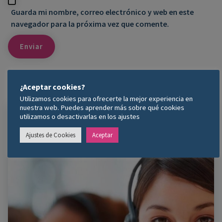
Guarda mi nombre, correo electrónico y web en este
navegador para la próxima vez que comente.
¿Aceptar cookies?
Utilizamos cookies para ofrecerte la mejor experiencia en
nuestra web. Puedes aprender más sobre qué cookies
¿Necesitas Consejo? ¡Contacta!
utilizamos o desactivarlas en los ajustes
Ajustes de Cookies
Aceptar