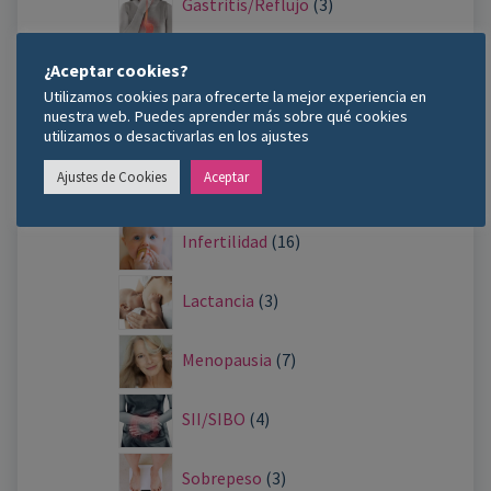
Gastritis/Reflujo
3
Ganancia de peso
3
¿Aceptar cookies?
Utilizamos cookies para ofrecerte la mejor experiencia en
nuestra web. Puedes aprender más sobre qué cookies
TCA
5
utilizamos o desactivarlas en los ajustes
Ajustes de Cookies
Aceptar
Hipertensión
2
Infertilidad
16
Lactancia
3
Menopausia
7
SII/SIBO
4
Sobrepeso
3